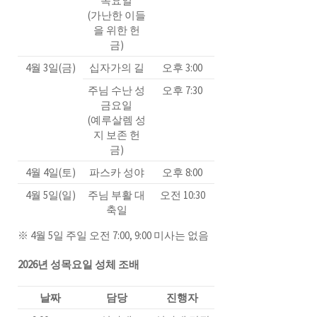
목요일
(가난한 이들
을 위한 헌
금)
4월 3일(금)
십자가의 길
오후 3:00
주님 수난 성
오후 7:30
금요일
(예루살렘 성
지 보존 헌
금)
4월 4일(토)
파스카 성야
오후 8:00
4월 5일(일)
주님 부활 대
오전 10:30
축일
※
4월 5일 주일 오전 7:00, 9:00 미사는 없음
2026년 성목요일 성체 조배
날짜
담당
진행자