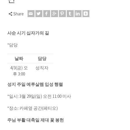
Share
사순 시기 십자가의 길
*담당
날짜
담당
4/3(금) 오
성직자
후 3:00
성지 주일 예루살렘 입성 행렬
*일시: 3월 29일(일) 오전 11:00 미사
*장소: 카페옆 공간(페티오)
주님 부활 대축일 제대 꽃 봉헌