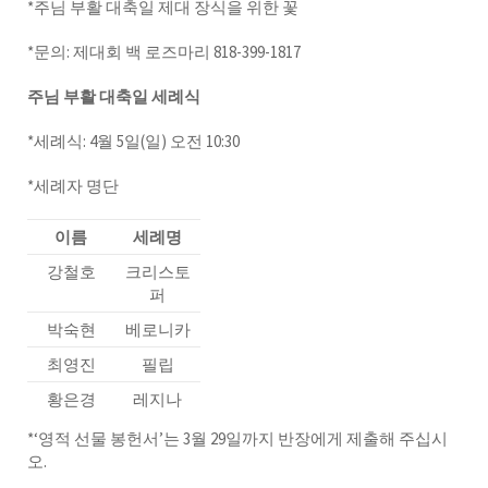
*주님 부활 대축일 제대 장식을 위한 꽃
*문의: 제대회 백 로즈마리 818-399-1817
주님 부활 대축일 세례식
*세례식: 4월 5일(일) 오전 10:30
*세례자 명단
이름
세례명
강철호
크리스토
퍼
박숙현
베로니카
최영진
필립
황은경
레지나
*‘영적 선물 봉헌서’는 3월 29일까지 반장에게 제출해 주십시
오.