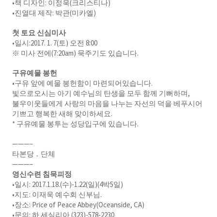
•책 디자인: 이정욱(크리스티나)
•진열대 제작: 박관(미카엘)
첫 토요 신심미사
•일시:2017. 1. 7(토) 오전 8:00
※ 미사 전에(7:20am) 묵주기도 있습니다.
구유예물 봉헌
•구유 앞에 예물 봉헌함이 마련되어있습니다.
빛으로오시는 아기 예수님의 탄생을 모두 함께 기뻐하며,
불우이웃들에게 사랑의 마음을 나누는 자선의 덕을 베푸시어
기쁘고 행복한 새해 맞이하세요.
* 구유예물 봉투는 성당입구에 있습니다.
———–
타본당 ․ 단체
———–
영신수련 침묵피정
•일시: 2017.1.18.(수)-1.22(일)(4박5일)
•지도: 이재욱 예수회 신부님.
•장소: Price of Peace Abbey(Oceanside, CA)
•문의: 하 세실리아 (323)-578-2230