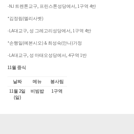
-NJ 트렌톤교구, 프린스톤성당에서, 1구역 4반
*김정림(엘리사벳)
-LA대교구, 성 그레고리성당에서, 1구역 4반
*손행일(예본시오) & 최성숙(안나)가정
-LA대교구, 성 마태오성당에서, 4구역 1반
11월 중식
날짜
메뉴
봉사팀
11월 2일
비빔밥
1구역
(일)