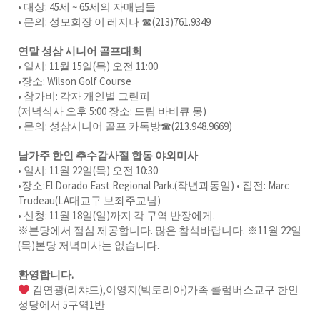
• 대상: 45세 ~ 65세의 자매님들
• 문의: 성모회장 이 레지나 ☎(213)761.9349
연말 성삼 시니어 골프대회
• 일시: 11월 15일(목) 오전 11:00
•장소: Wilson Golf Course
• 참가비: 각자 개인별 그린피
(저녁식사 오후 5:00 장소: 드림 바비큐 몽)
• 문의: 성삼시니어 골프 카톡방☎(213.948.9669)
남가주 한인 추수감사절 합동 야외미사
• 일시: 11월 22일(목) 오전 10:30
•장소:El Dorado East Regional Park.(작년과동일) • 집전: Marc
Trudeau(LA대교구 보좌주교님)
• 신청: 11월 18일(일)까지 각 구역 반장에게.
※본당에서 점심 제공합니다. 많은 참석바랍니다. ※11월 22일
(목)본당 저녁미사는 없습니다.
환영합니다.
김연광(리챠드),이영지(빅토리아)가족 콜럼버스교구 한인
성당에서 5구역1반