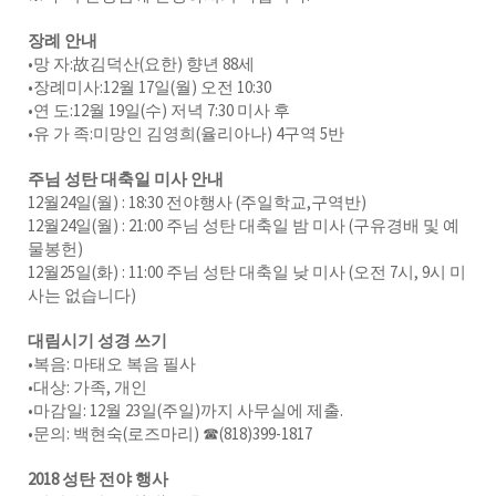
장례 안내
•망 자:故김덕산(요한) 향년 88세
•장례미사:12월 17일(월) 오전 10:30
•연 도:12월 19일(수) 저녁 7:30 미사 후
•유 가 족:미망인 김영희(율리아나) 4구역 5반
주님 성탄 대축일 미사 안내
12월24일(월) : 18:30 전야행사 (주일학교,구역반)
12월24일(월) : 21:00 주님 성탄 대축일 밤 미사 (구유경배 및 예
물봉헌)
12월25일(화) : 11:00 주님 성탄 대축일 낮 미사 (오전 7시, 9시 미
사는 없습니다)
대림시기 성경 쓰기
•복음: 마태오 복음 필사
•대상: 가족, 개인
•마감일: 12월 23일(주일)까지 사무실에 제출.
•문의: 백현숙(로즈마리) ☎(818)399-1817
2018 성탄 전야 행사