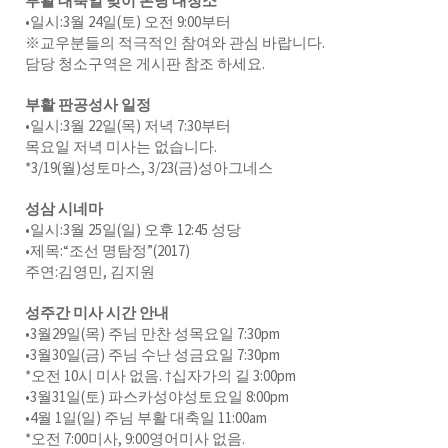
부활 대축일 맞이 본당 대청소
•일시:3월 24일(토) 오전 9:00부터
※교우분들의 적극적인 참여와 관심 바랍니다.
담당 청소구역은 게시판 참조 하세요.
부활 판공성사 일정
•일시:3월 22일(목) 저녁 7:30부터
목요일 저녁 미사는 없습니다.
*3/19(월)성토마스, 3/23(금)성아그네스
성삼 시네마
•일시:3월 25일(일) 오후 12:45 성당
•제목:“조선 명탐정”(2017)
주연:김영민, 김지원
성주간 미사 시간 안내
•3월29일(목) 주님 만찬 성목요일 7:30pm
•3월30일(금) 주님 수난 성금요일 7:30pm
*오전 10시 미사 없음. †십자가의 길 3:00pm
•3월31일(토) 파스카성야성토요일 8:00pm
•4월 1일(일) 주님 부활 대축일 11:00am
*오전 7:00미사, 9:00영어미사 없음.