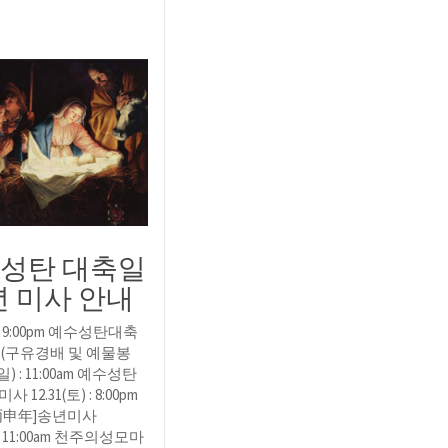
 성탄 대축일
년 미사 안내
) : 9:00pm 예수성탄대축
(구유경배 및 예물봉
(일) : 11:00am 예수성탄
12.31(토) : 8:00pm
丙申年]송년미사
) : 11:00am 천주의성모마