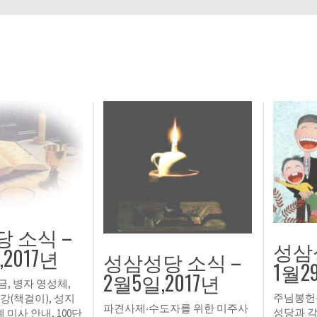
 소식 –
성삼
,2017년
성삼성당 소식 –
1월2
2월5일,2017년
금, 병자 영성체,
주님봉헌
강(책걸이), 성지
파견사제‧수도자를 위한 미주사
성당과 각
 미사 안내, 100단