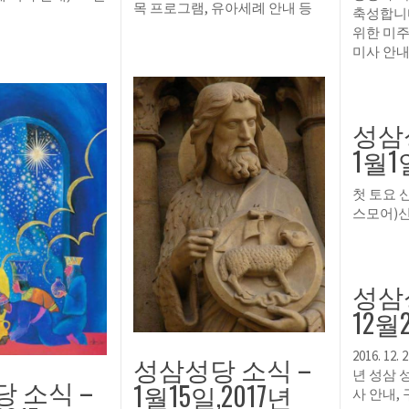
목 프로그램, 유아세례 안내 등
축성합니
위한 미주
미사 안내
성삼
1월1
첫 토요 
스모어)
성삼
12월
2016. 12
성삼성당 소식 –
년 성삼 
 소식 –
1월15일,2017년
사 안내,