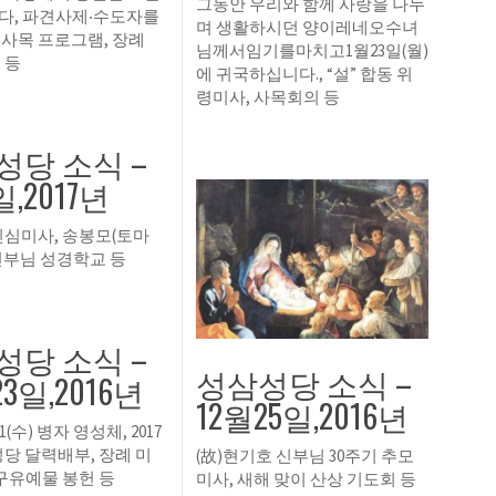
그동안 우리와 함께 사랑을 나누
다, 파견사제‧수도자를
며 생활하시던 양이레네오수녀
사목 프로그램, 장례
님께서임기를마치고1월23일(월)
 등
에 귀국하십니다., “설” 합동 위
령미사, 사목회의 등
성당 소식 –
일,2017년
신심미사, 송봉모(토마
신부님 성경학교 등
성당 소식 –
성삼성당 소식 –
23일,2016년
12월25일,2016년
. 21(수) 병자 영성체, 2017
성당 달력배부, 장례 미
(故)현기호 신부님 30주기 추모
 구유예물 봉헌 등
미사, 새해 맞이 산상 기도회 등