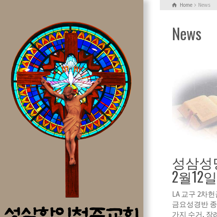
Home
News
News
성삼성당
2월12일
LA 교구 2차헌
금요성경반 종
가지 수거, 장례