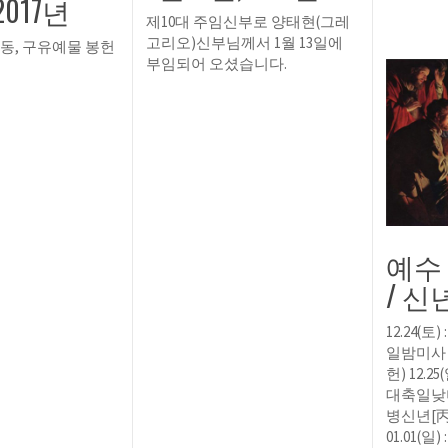
2017년
제10대 주임신부로 양태현(그레
고리오)신부님께서 1월 13일에
동, 구유예물 봉헌
부임되어 오셨습니다.
예수
/ 신
12.24(토
일밤미사 
헌) 12.25
대축일낮미사 
병신년[
01.01(일