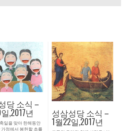
성당 소식 –
9일,2017년
성삼성당 소식 –
1월22일,2017년
축일을 맞아 한해동안
 가정에서 봉헌할 초를